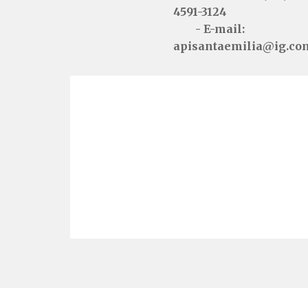
4591-3124
- E-mail:
apisantaemilia@ig.co