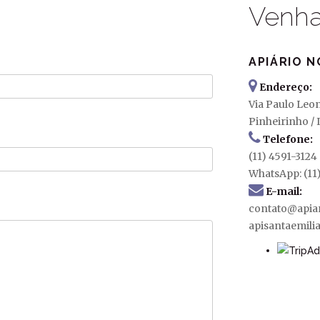
Venha 
APIÁRIO N
Endereço:
Via Paulo Leo
Pinheirinho / 
Telefone:
(11) 4591-3124
WhatsApp: (11
E-mail:
contato@apia
apisantaemili