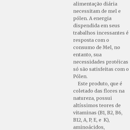
alimentação diária
necessitam de mel e
pólen. A energia
dispendida em seus
trabalhos incessantes é
resposta com o
consumo de Mel, no
entanto, sua
necessidades protéicas
só são satisfeitas com o
Pólen.
Este produto, que é
coletado das flores na
natureza, possui
altíssimos teores de
vitaminas (B1, B2, B6,
B12, A, P, E, e K),
aminoácidos,