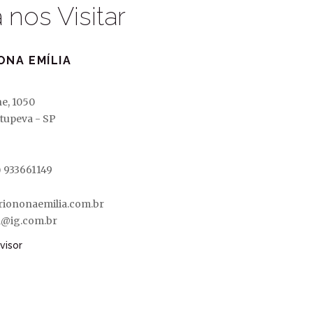
nos Visitar
ONA EMÍLIA
ne, 1050
Itupeva - SP
) 933661149
riononaemilia.com.br
a@ig.com.br