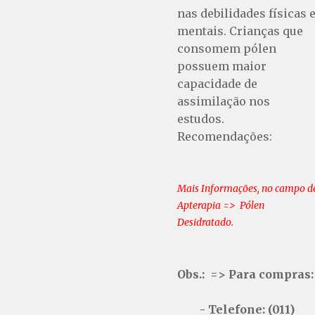
nas debilidades físicas 
mentais. Crianças que
consomem pólen
possuem maior
capacidade de
assimilação nos
estudos.
Recomendações:
Mais Informações, no campo d
Apterapia => Pólen
Desidratado.
Obs.: => Para compras:
- Telefone: (011)