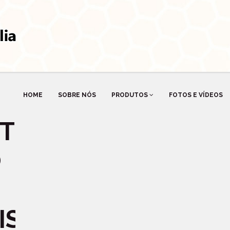
HOME
SOBRE NÓS
PRODUTOS
FOTOS E VÍDEOS
TE
O
IS