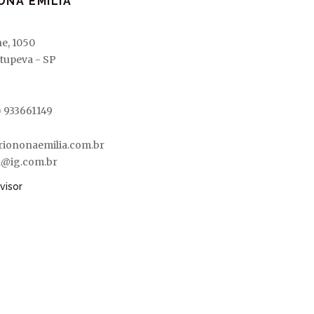
ONA EMÍLIA
ne, 1050
Itupeva - SP
) 933661149
riononaemilia.com.br
a@ig.com.br