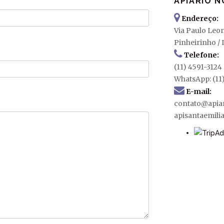
APIÁRIO N
Endereço:
Via Paulo Leo
Pinheirinho / 
Telefone:
(11) 4591-3124
WhatsApp: (11
E-mail:
contato@apia
apisantaemili