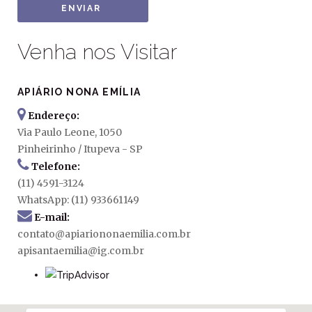
ENVIAR
Venha nos Visitar
APIÁRIO NONA EMÍLIA
Endereço:
Via Paulo Leone, 1050
Pinheirinho / Itupeva - SP
Telefone:
(11) 4591-3124
WhatsApp: (11) 933661149
E-mail:
contato@apiariononaemilia.com.br
apisantaemilia@ig.com.br